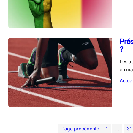
Prés
?
Les au
en mar
Actual
Page précédente
1
…
31