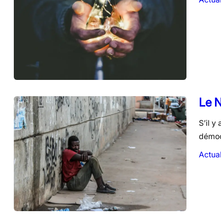
Le N
S’il y
démocr
Actual