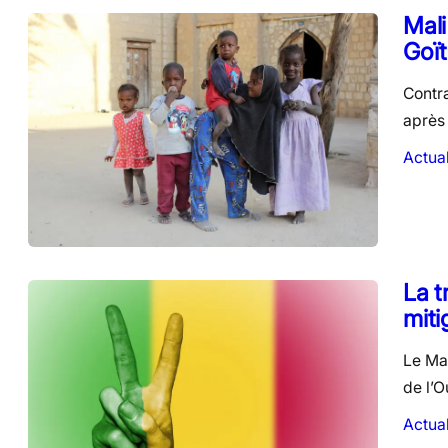
Mali
Goït
Contra
après 
Actual
La t
miti
Le Mal
de l’O
Actual