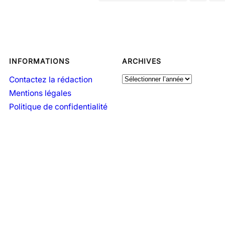
INFORMATIONS
ARCHIVES
A
Contactez la rédaction
r
Mentions légales
c
Politique de confidentialité
h
i
v
e
s