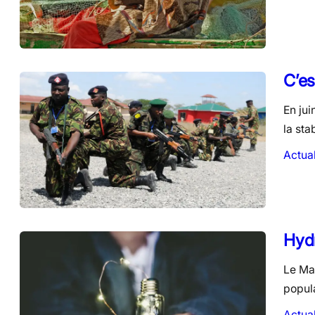
C’es
En jui
la sta
Actual
Hydr
Le Mal
popula
Actual