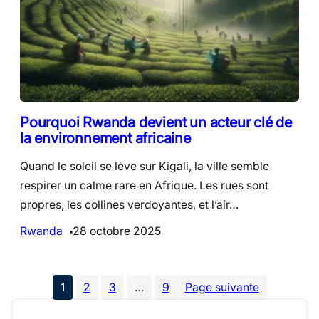
Pourquoi Rwanda devient un acteur clé de
la environnement africaine
Quand le soleil se lève sur Kigali, la ville semble
respirer un calme rare en Afrique. Les rues sont
propres, les collines verdoyantes, et l’air…
Rwanda
28 octobre 2025
1
2
3
…
9
Page suivante