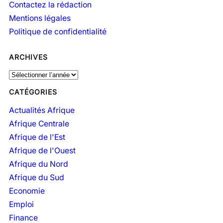
Contactez la rédaction
Mentions légales
Politique de confidentialité
ARCHIVES
A
r
CATÉGORIES
c
h
Actualités Afrique
i
Afrique Centrale
v
Afrique de l'Est
e
Afrique de l'Ouest
s
Afrique du Nord
Afrique du Sud
Economie
Emploi
Finance