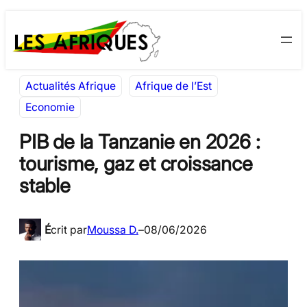
Aller
Skip
au
to
contenu
content
Actualités Afrique
Afrique de l’Est
Economie
PIB de la Tanzanie en 2026 :
tourisme, gaz et croissance
stable
É
crit par
Moussa D.
–
08/06/2026