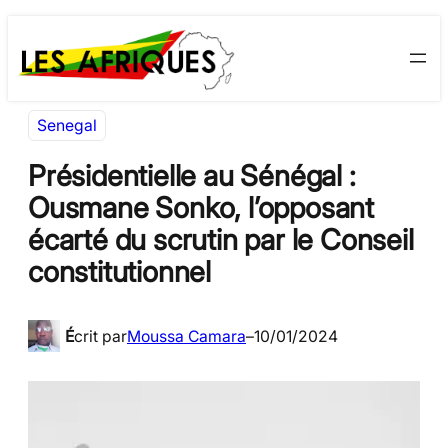
Aller
Skip
au
to
contenu
content
Senegal
Présidentielle au Sénégal :
Ousmane Sonko, l’opposant
écarté du scrutin par le Conseil
constitutionnel
É
crit par
Moussa Camara
–
10/01/2024