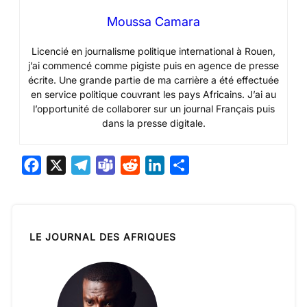
Moussa Camara
Licencié en journalisme politique international à Rouen,
j’ai commencé comme pigiste puis en agence de presse
écrite. Une grande partie de ma carrière a été effectuée
en service politique couvrant les pays Africains. J’ai au
l’opportunité de collaborer sur un journal Français puis
dans la presse digitale.
F
X
T
T
R
L
P
a
e
e
e
i
a
c
l
a
d
n
r
e
e
m
d
k
t
LE JOURNAL DES AFRIQUES
b
g
s
i
e
a
o
r
t
d
g
o
a
I
e
k
m
n
r