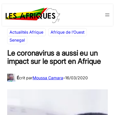
Aller
Skip
au
to
contenu
content
Actualités Afrique
Afrique de l’Ouest
Senegal
Le coronavirus a aussi eu un
impact sur le sport en Afrique
É
crit par
Moussa Camara
–
16/03/2020