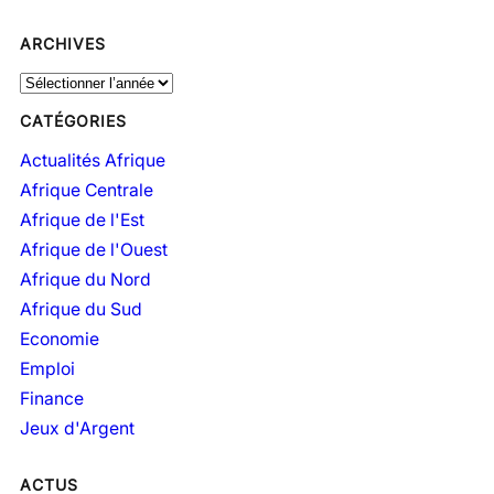
ARCHIVES
A
r
CATÉGORIES
c
h
Actualités Afrique
i
Afrique Centrale
v
Afrique de l'Est
e
Afrique de l'Ouest
s
Afrique du Nord
Afrique du Sud
Economie
Emploi
Finance
Jeux d'Argent
ACTUS