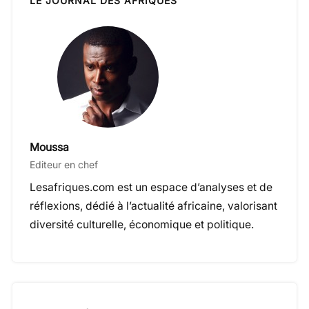
LE JOURNAL DES AFRIQUES
b
g
s
i
e
a
o
r
t
d
g
o
a
I
e
k
m
n
r
Moussa
Editeur en chef
Lesafriques.com est un espace d’analyses et de
réflexions, dédié à l’actualité africaine, valorisant
diversité culturelle, économique et politique.