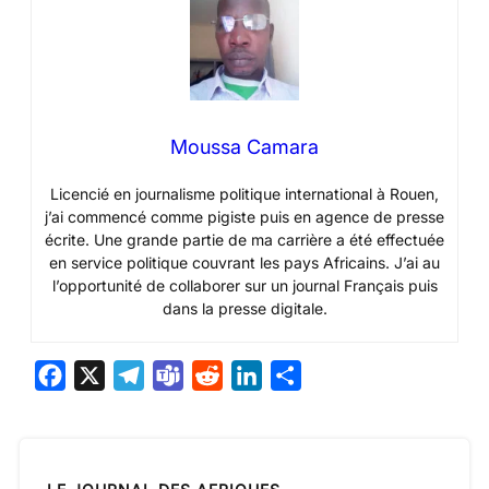
Moussa Camara
Licencié en journalisme politique international à Rouen,
j’ai commencé comme pigiste puis en agence de presse
écrite. Une grande partie de ma carrière a été effectuée
en service politique couvrant les pays Africains. J’ai au
l’opportunité de collaborer sur un journal Français puis
dans la presse digitale.
F
X
T
T
R
L
P
a
e
e
e
i
a
c
l
a
d
n
r
e
e
m
d
k
t