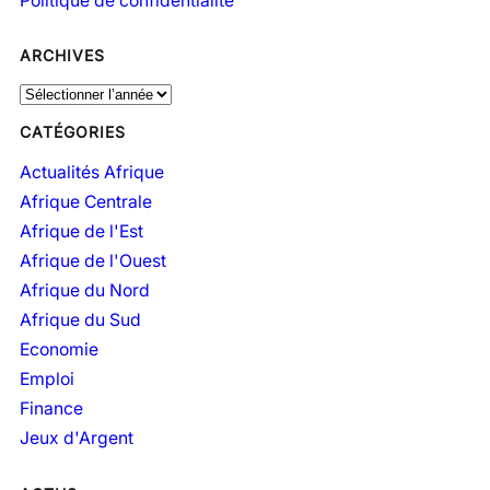
Politique de confidentialité
ARCHIVES
A
r
CATÉGORIES
c
h
Actualités Afrique
i
Afrique Centrale
v
Afrique de l'Est
e
Afrique de l'Ouest
s
Afrique du Nord
Afrique du Sud
Economie
Emploi
Finance
Jeux d'Argent