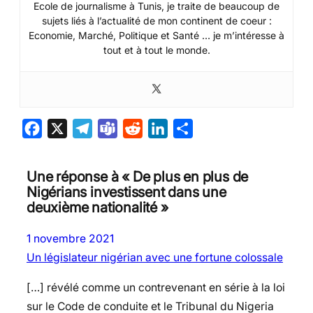
Ecole de journalisme à Tunis, je traite de beaucoup de
sujets liés à l’actualité de mon continent de coeur :
Economie, Marché, Politique et Santé … je m’intéresse à
tout et à tout le monde.
F
X
T
T
R
L
P
a
e
e
e
i
a
c
l
a
d
n
r
Une réponse à « De plus en plus de
e
e
m
d
k
t
Nigérians investissent dans une
deuxième nationalité »
b
g
s
i
e
a
o
r
t
d
g
1 novembre 2021
o
a
I
e
Un législateur nigérian avec une fortune colossale
k
m
n
r
[…] révélé comme un contrevenant en série à la loi
sur le Code de conduite et le Tribunal du Nigeria