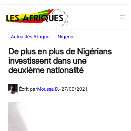
Aller
Skip
au
to
contenu
content
Actualités Afrique
Nigeria
De plus en plus de Nigérians
investissent dans une
deuxième nationalité
É
crit par
Moussa D.
–
27/09/2021