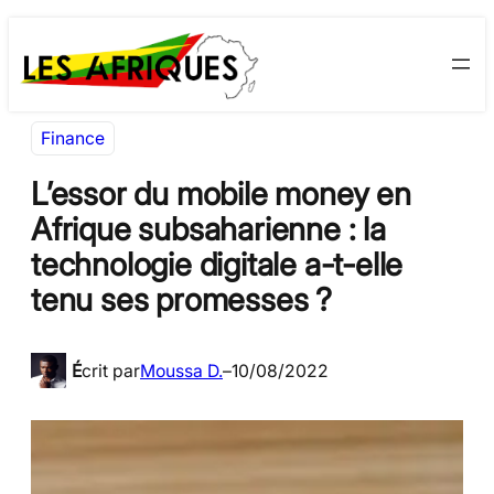
Aller
Skip
au
to
contenu
content
Finance
L’essor du mobile money en
Afrique subsaharienne : la
technologie digitale a-t-elle
tenu ses promesses ?
É
crit par
Moussa D.
–
10/08/2022