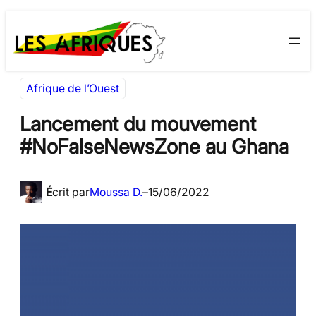
Aller
Skip
au
to
contenu
content
Afrique de l’Ouest
Lancement du mouvement
#NoFalseNewsZone au Ghana
É
crit par
Moussa D.
–
15/06/2022