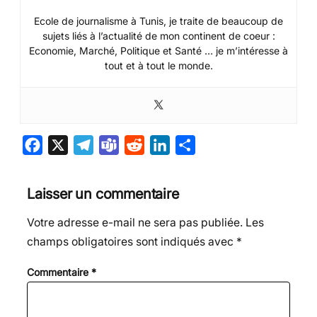
Ecole de journalisme à Tunis, je traite de beaucoup de
sujets liés à l’actualité de mon continent de coeur :
Economie, Marché, Politique et Santé … je m’intéresse à
tout et à tout le monde.
F
X
T
T
R
L
P
a
e
e
e
i
a
c
l
a
d
n
r
Laisser un commentaire
e
e
m
d
k
t
Votre adresse e-mail ne sera pas publiée.
Les
b
g
s
i
e
a
champs obligatoires sont indiqués avec
*
o
r
t
d
g
o
a
I
e
Commentaire
*
k
m
n
r