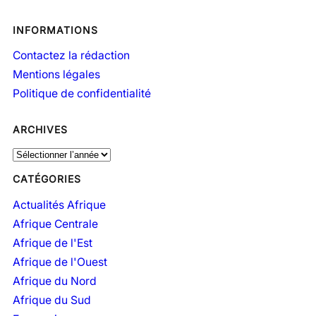
INFORMATIONS
Contactez la rédaction
Mentions légales
Politique de confidentialité
ARCHIVES
A
r
CATÉGORIES
c
h
Actualités Afrique
i
Afrique Centrale
v
Afrique de l'Est
e
Afrique de l'Ouest
s
Afrique du Nord
Afrique du Sud