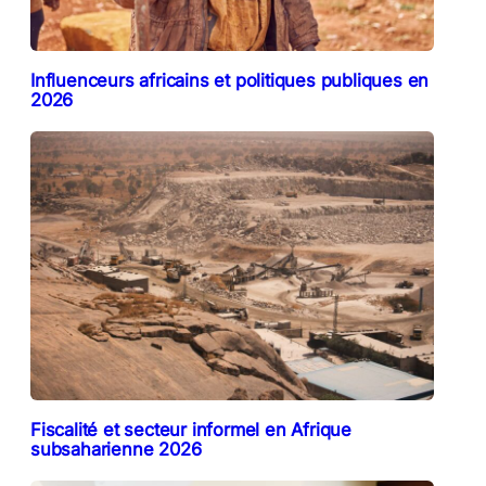
Influenceurs africains et politiques publiques en
2026
Fiscalité et secteur informel en Afrique
subsaharienne 2026