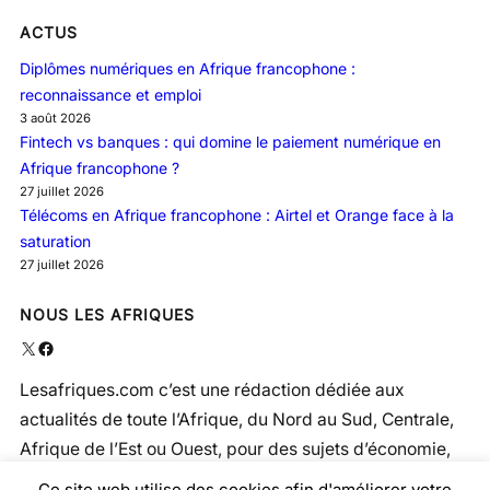
ACTUS
Diplômes numériques en Afrique francophone :
reconnaissance et emploi
3 août 2026
Fintech vs banques : qui domine le paiement numérique en
Afrique francophone ?
27 juillet 2026
Télécoms en Afrique francophone : Airtel et Orange face à la
saturation
27 juillet 2026
NOUS LES AFRIQUES
X
Facebook
Lesafriques.com c’est une rédaction dédiée aux
actualités de toute l’Afrique, du Nord au Sud, Centrale,
Afrique de l’Est ou Ouest, pour des sujets d’économie,
politique, social, santé …
Ce site web utilise des cookies afin d'améliorer votre