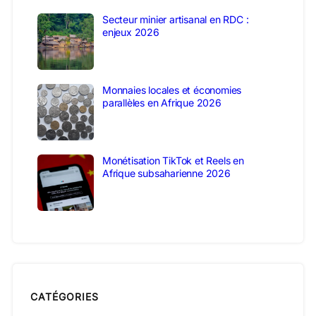
Secteur minier artisanal en RDC :
enjeux 2026
Monnaies locales et économies
parallèles en Afrique 2026
Monétisation TikTok et Reels en
Afrique subsaharienne 2026
CATÉGORIES