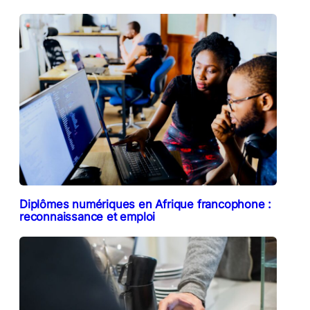
Diplômes numériques en Afrique francophone :
reconnaissance et emploi