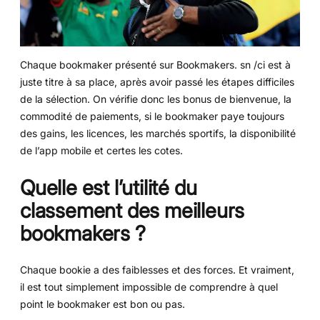
Chaque bookmaker présenté sur Bookmakers. sn /ci est à
juste titre à sa place, après avoir passé les étapes difficiles
de la sélection. On vérifie donc les bonus de bienvenue, la
commodité de paiements, si le bookmaker paye toujours
des gains, les licences, les marchés sportifs, la disponibilité
de l’app mobile et certes les cotes.
Quelle est l’utilité du
classement des meilleurs
bookmakers ?
Chaque bookie a des faiblesses et des forces. Et vraiment,
il est tout simplement impossible de comprendre à quel
point le bookmaker est bon ou pas.