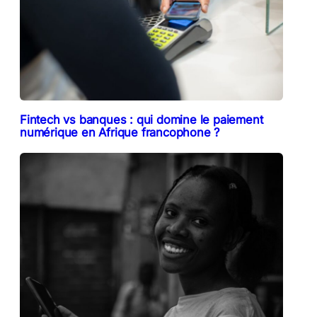
Fintech vs banques : qui domine le paiement
numérique en Afrique francophone ?