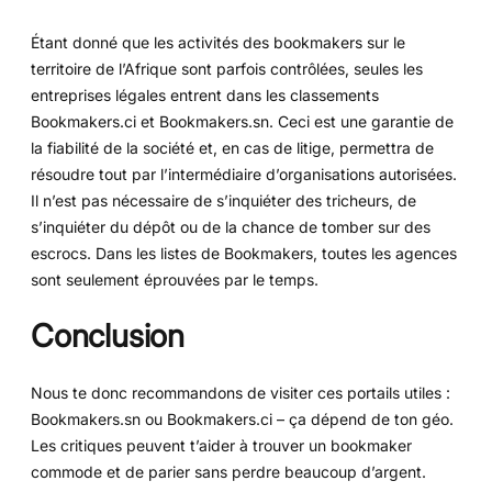
Étant donné que les activités des bookmakers sur le
territoire de l’Afrique sont parfois contrôlées, seules les
entreprises légales entrent dans les classements
Bookmakers.ci et Bookmakers.sn. Ceci est une garantie de
la fiabilité de la société et, en cas de litige, permettra de
résoudre tout par l’intermédiaire d’organisations autorisées.
Il n’est pas nécessaire de s’inquiéter des tricheurs, de
s’inquiéter du dépôt ou de la chance de tomber sur des
escrocs. Dans les listes de Bookmakers, toutes les agences
sont seulement éprouvées par le temps.
Conclusion
Nous te donc recommandons de visiter ces portails utiles :
Bookmakers.sn ou Bookmakers.ci – ça dépend de ton géo.
Les critiques peuvent t’aider à trouver un bookmaker
commode et de parier sans perdre beaucoup d’argent.