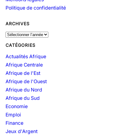
Politique de confidentialité
ARCHIVES
A
r
CATÉGORIES
c
h
Actualités Afrique
i
Afrique Centrale
v
Afrique de l'Est
e
Afrique de l'Ouest
s
Afrique du Nord
Afrique du Sud
Economie
Emploi
Finance
Jeux d'Argent