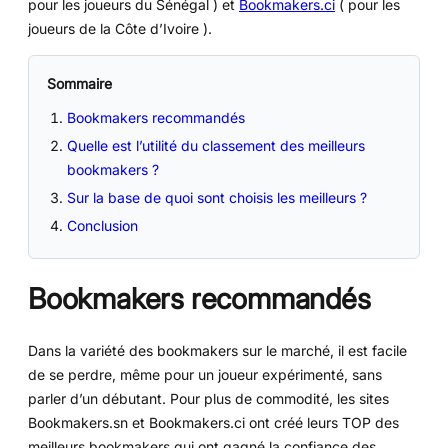
pour les joueurs du Sénégal ) et
Bookmakers.ci
( pour les
joueurs de la Côte d’Ivoire ).
Sommaire
Bookmakers recommandés
Quelle est l’utilité du classement des meilleurs
bookmakers ?
Sur la base de quoi sont choisis les meilleurs ?
Conclusion
Bookmakers recommandés
Dans la variété des bookmakers sur le marché, il est facile
de se perdre, même pour un joueur expérimenté, sans
parler d’un débutant. Pour plus de commodité, les sites
Bookmakers.sn et Bookmakers.ci ont créé leurs TOP des
meilleurs bookmakers qui ont gagné la confiance des