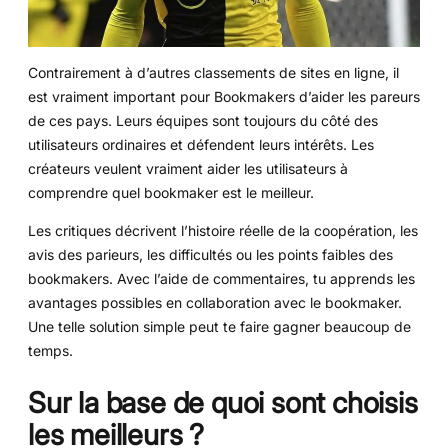
Contrairement à d’autres classements de sites en ligne, il
est vraiment important pour Bookmakers d’aider les pareurs
de ces pays. Leurs équipes sont toujours du côté des
utilisateurs ordinaires et défendent leurs intérêts. Les
créateurs veulent vraiment aider les utilisateurs à
comprendre quel bookmaker est le meilleur.
Les critiques décrivent l’histoire réelle de la coopération, les
avis des parieurs, les difficultés ou les points faibles des
bookmakers. Avec l’aide de commentaires, tu apprends les
avantages possibles en collaboration avec le bookmaker.
Une telle solution simple peut te faire gagner beaucoup de
temps.
Sur la base de quoi sont choisis
les meilleurs ?