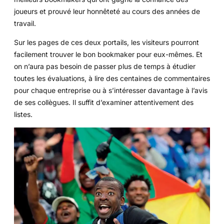
joueurs et prouvé leur honnêteté au cours des années de
travail.
Sur les pages de ces deux portails, les visiteurs pourront
facilement trouver le bon bookmaker pour eux-mêmes. Et
on n’aura pas besoin de passer plus de temps à étudier
toutes les évaluations, à lire des centaines de commentaires
pour chaque entreprise ou à s’intéresser davantage à l’avis
de ses collègues. Il suffit d’examiner attentivement des
listes.