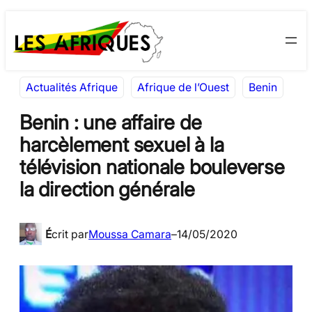
Aller
Skip
au
to
contenu
content
Actualités Afrique
Afrique de l’Ouest
Benin
Benin : une affaire de
harcèlement sexuel à la
télévision nationale bouleverse
la direction générale
É
crit par
Moussa Camara
–
14/05/2020