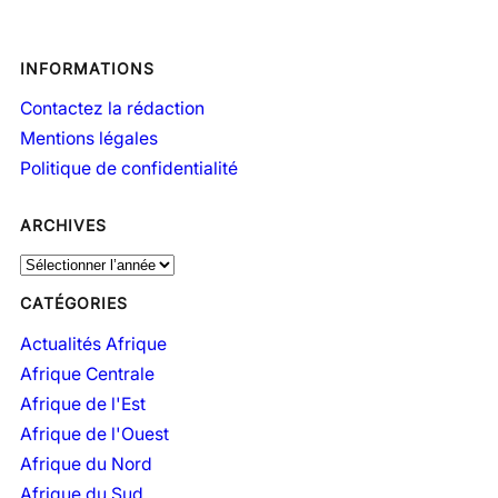
INFORMATIONS
Contactez la rédaction
Mentions légales
Politique de confidentialité
ARCHIVES
A
r
CATÉGORIES
c
h
Actualités Afrique
i
Afrique Centrale
v
Afrique de l'Est
e
Afrique de l'Ouest
s
Afrique du Nord
Afrique du Sud