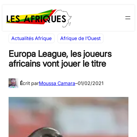
Aller
Skip
au
to
contenu
content
Actualités Afrique
Afrique de l’Ouest
Europa League, les joueurs
africains vont jouer le titre
É
crit par
Moussa Camara
–
01/02/2021