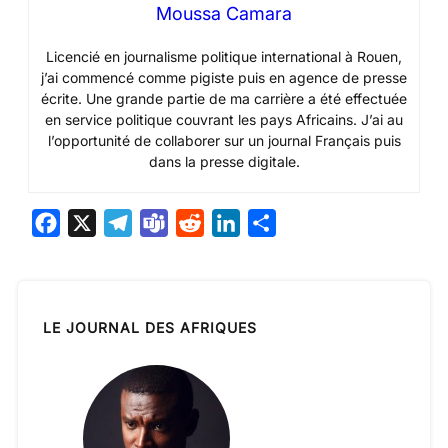
Moussa Camara
Licencié en journalisme politique international à Rouen,
j’ai commencé comme pigiste puis en agence de presse
écrite. Une grande partie de ma carrière a été effectuée
en service politique couvrant les pays Africains. J’ai au
l’opportunité de collaborer sur un journal Français puis
dans la presse digitale.
F
X
T
T
R
L
P
a
e
e
e
i
a
c
l
a
d
n
r
e
e
m
d
k
t
LE JOURNAL DES AFRIQUES
b
g
s
i
e
a
o
r
t
d
g
o
a
I
e
k
m
n
r