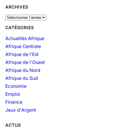
ARCHIVES
A
r
CATÉGORIES
c
h
Actualités Afrique
i
Afrique Centrale
v
Afrique de l'Est
e
Afrique de l'Ouest
s
Afrique du Nord
Afrique du Sud
Economie
Emploi
Finance
Jeux d'Argent
ACTUS