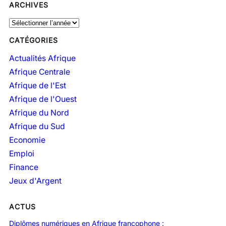
ARCHIVES
A
r
CATÉGORIES
c
h
Actualités Afrique
i
Afrique Centrale
v
Afrique de l'Est
e
Afrique de l'Ouest
s
Afrique du Nord
Afrique du Sud
Economie
Emploi
Finance
Jeux d'Argent
ACTUS
Diplômes numériques en Afrique francophone :