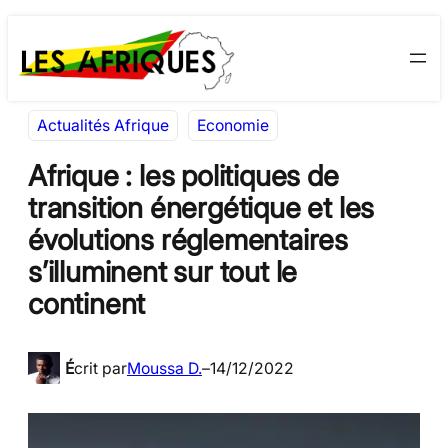
Aller
Skip
au
to
contenu
content
Actualités Afrique
Economie
Afrique : les politiques de
transition énergétique et les
évolutions réglementaires
s’illuminent sur tout le
continent
É
crit par
Moussa D.
–
14/12/2022