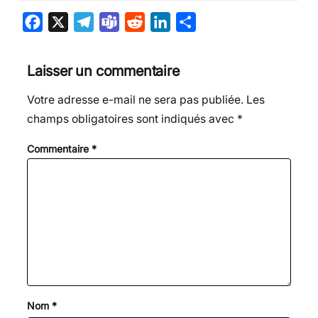
F
X
T
T
R
L
P
a
e
e
e
i
a
c
l
a
d
n
r
Laisser un commentaire
e
e
m
d
k
t
Votre adresse e-mail ne sera pas publiée.
Les
b
g
s
i
e
a
champs obligatoires sont indiqués avec
*
o
r
t
d
g
o
a
I
e
Commentaire
*
k
m
n
r
Nom
*