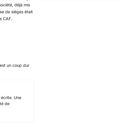
société, déjà mis
se de sièges était
es CAF.
 est un coup dur
 écrite. Une
ité de