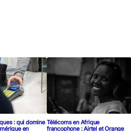
Télécoms en Afrique
ques : qui domine
francophone : Airtel et Orange
umérique en