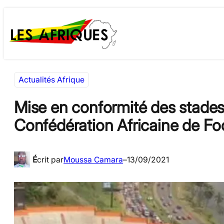
Aller
Skip
au
to
contenu
content
Actualités Afrique
Mise en conformité des stades
Confédération Africaine de Foo
É
crit par
Moussa Camara
–
13/09/2021