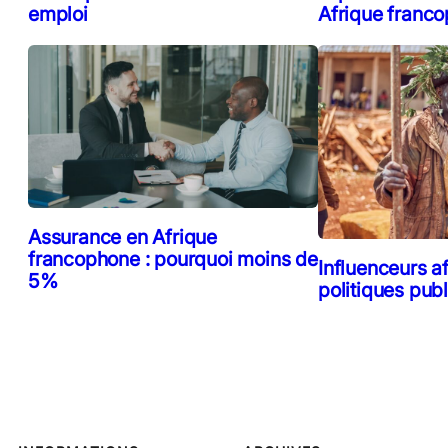
emploi
Afrique franc
Assurance en Afrique
francophone : pourquoi moins de
Influenceurs af
5%
politiques pub