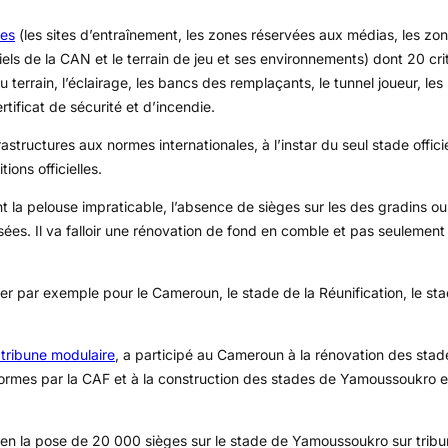
tes
(les sites d’entraînement, les zones réservées aux médias, les zon
iels de la CAN et le terrain de jeu et ses environnements) dont 20 cri
du terrain, l’éclairage, les bancs des remplaçants, le tunnel joueur, les
ertificat de sécurité et d’incendie.
astructures aux normes internationales, à l’instar du seul stade offici
ons officielles.
nt la pelouse impraticable, l’absence de sièges sur les des gradins ou
sées. Il va falloir une rénovation de fond en comble et pas seulemen
r par exemple pour le Cameroun, le stade de la Réunification, le s
 tribune modulaire
, a participé au Cameroun à la rénovation des stad
nformes par la CAF et à la construction des stades de Yamoussoukro
, en la pose de 20 000 sièges sur le stade de Yamoussoukro sur trib