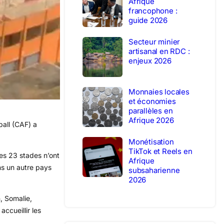
Afrique
francophone :
guide 2026
Secteur minier
artisanal en RDC :
enjeux 2026
Monnaies locales
et économies
parallèles en
Afrique 2026
ball (CAF) a
Monétisation
TikTok et Reels en
es 23 stades n’ont
Afrique
ns un autre pays
subsaharienne
2026
, Somalie,
ccueillir les