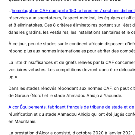
L’
homologation CAF comporte 150 critères en 7 sections distinc
réservées aux spectateurs, l’aspect médical, les équipes et offic
et 8 éliminatoires. Ces 8 critères éliminatoires portent sur l’état 
dans les gradins, les vestiaires, les installations sanitaires et le c
À ce jour, peu de stades sur le continent africain disposent d’infr
répond plus aux normes internationales pour abriter des compétiti
La liste d’insuffisances et de griefs relevés par la CAF concerne
vestiaires vétustes. Les compétitions devront donc être délocali
up ».
Dans les stades rénovés répondant aux normes CAF, on peut cite
de Garoua (Nord) et le stade Ahmadou Ahidjo à Yaoundé.
Alcor Équipements, fabricant français de tribune de stade et de
réunification et du stade Ahmadou Ahidjo qui ont été jugés co
en Mauritanie.
La prestation d’Alcor a consisté, d’octobre 2020 à janvier 2021