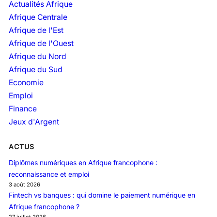
h
Actualités Afrique
i
Afrique Centrale
v
Afrique de l'Est
e
Afrique de l'Ouest
s
Afrique du Nord
Afrique du Sud
Economie
Emploi
Finance
Jeux d'Argent
ACTUS
Diplômes numériques en Afrique francophone :
reconnaissance et emploi
3 août 2026
Fintech vs banques : qui domine le paiement numérique en
Afrique francophone ?
27 juillet 2026