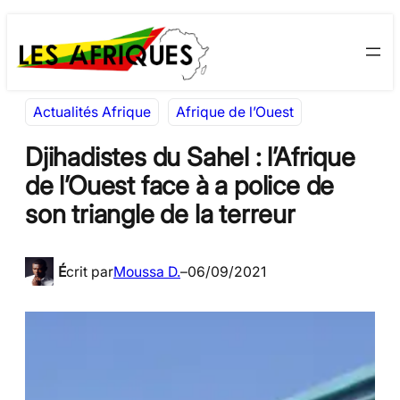
Aller
Skip
au
to
contenu
content
Actualités Afrique
Afrique de l’Ouest
Djihadistes du Sahel : l’Afrique
de l’Ouest face à a police de
son triangle de la terreur
É
crit par
Moussa D.
–
06/09/2021