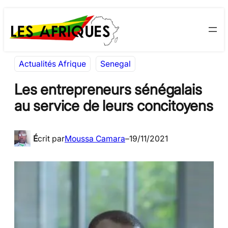
Aller
Skip
au
to
contenu
content
Actualités Afrique
Senegal
Les entrepreneurs sénégalais
au service de leurs concitoyens
É
crit par
Moussa Camara
–
19/11/2021