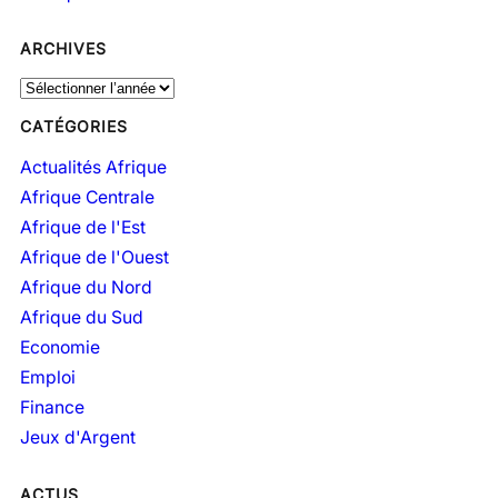
ARCHIVES
A
r
CATÉGORIES
c
h
Actualités Afrique
i
Afrique Centrale
v
Afrique de l'Est
e
Afrique de l'Ouest
s
Afrique du Nord
Afrique du Sud
Economie
Emploi
Finance
Jeux d'Argent
ACTUS