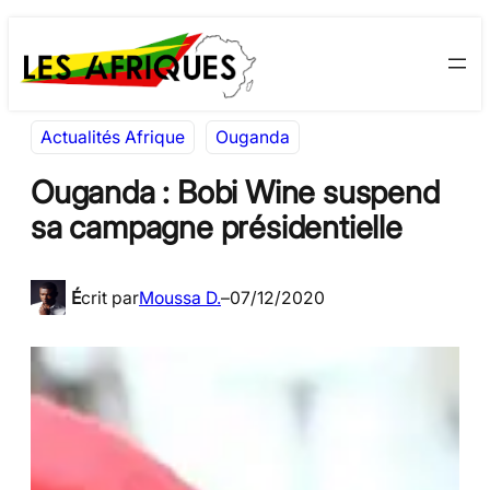
Aller
Skip
au
to
contenu
content
Actualités Afrique
Ouganda
Ouganda : Bobi Wine suspend
sa campagne présidentielle
É
crit par
Moussa D.
–
07/12/2020