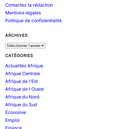
Contactez la rédaction
Mentions légales
Politique de confidentialité
ARCHIVES
A
r
CATÉGORIES
c
h
Actualités Afrique
i
Afrique Centrale
v
Afrique de l'Est
e
Afrique de l'Ouest
s
Afrique du Nord
Afrique du Sud
Economie
Emploi
Finance