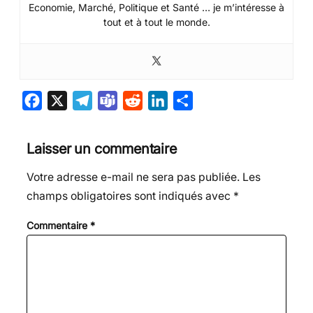
Economie, Marché, Politique et Santé … je m’intéresse à
tout et à tout le monde.
F
X
T
T
R
L
P
a
e
e
e
i
a
c
l
a
d
n
r
Laisser un commentaire
e
e
m
d
k
t
Votre adresse e-mail ne sera pas publiée.
Les
b
g
s
i
e
a
champs obligatoires sont indiqués avec
*
o
r
t
d
g
o
a
I
e
Commentaire
*
k
m
n
r