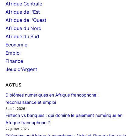
i
Afrique Centrale
v
Afrique de l'Est
e
Afrique de l'Ouest
s
Afrique du Nord
Afrique du Sud
Economie
Emploi
Finance
Jeux d'Argent
ACTUS
Diplômes numériques en Afrique francophone :
reconnaissance et emploi
3 août 2026
Fintech vs banques : qui domine le paiement numérique en
Afrique francophone ?
27 juillet 2026
Télécoms en Afrique francophone : Airtel et Orange face à la