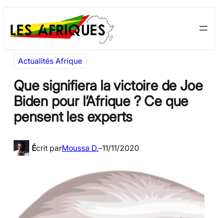
Aller
Skip
au
to
contenu
content
Actualités Afrique
Que signifiera la victoire de Joe
Biden pour l’Afrique ? Ce que
pensent les experts
É
crit par
Moussa D.
–
11/11/2020