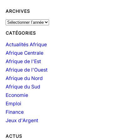
ARCHIVES
A
r
CATÉGORIES
c
h
Actualités Afrique
i
Afrique Centrale
v
Afrique de l'Est
e
Afrique de l'Ouest
s
Afrique du Nord
Afrique du Sud
Economie
Emploi
Finance
Jeux d'Argent
ACTUS