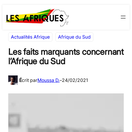
Aller
Skip
au
to
contenu
content
Actualités Afrique
Afrique du Sud
Les faits marquants concernant
l’Afrique du Sud
É
crit par
Moussa D.
–
24/02/2021