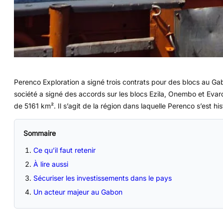
Perenco Exploration a signé trois contrats pour des blocs au Ga
société a signé des accords sur les blocs Ezila, Onembo et Eva
de 5161 km². Il s’agit de la région dans laquelle Perenco s’est h
Sommaire
Ce qu’il faut retenir
À lire aussi
Sécuriser les investissements dans le pays
Un acteur majeur au Gabon