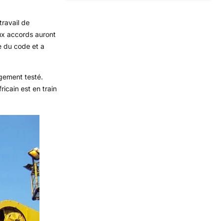
ravail de
aux accords auront
e du code et a
rgement testé.
cain est en train