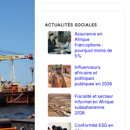
ACTUALITÉS SOCIALES
Assurance en
Afrique
francophone :
pourquoi moins de
5%
Influenceurs
africains et
politiques
publiques en 2026
Fiscalité et secteur
informel en Afrique
subsaharienne
2026
Conformité ESG en