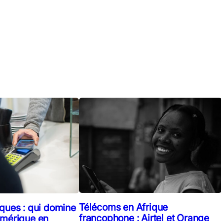
Télécoms en Afrique
ques : qui domine
francophone : Airtel et Orange
umérique en