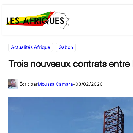
Aller
Skip
au
to
contenu
content
Actualités Afrique
Gabon
Trois nouveaux contrats entre
É
crit par
Moussa Camara
–
03/02/2020