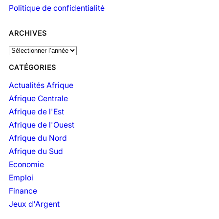
Politique de confidentialité
ARCHIVES
A
r
CATÉGORIES
c
h
Actualités Afrique
i
Afrique Centrale
v
Afrique de l'Est
e
Afrique de l'Ouest
s
Afrique du Nord
Afrique du Sud
Economie
Emploi
Finance
Jeux d'Argent