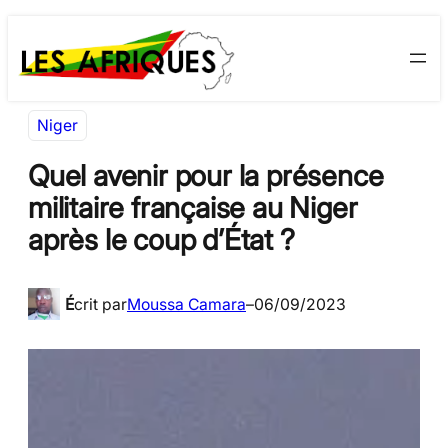
Aller
Skip
au
to
contenu
content
Niger
Quel avenir pour la présence
militaire française au Niger
après le coup d’État ?
É
crit par
Moussa Camara
–
06/09/2023