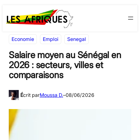
Aller
Skip
au
to
contenu
content
Economie
Emploi
Senegal
Salaire moyen au Sénégal en
2026 : secteurs, villes et
comparaisons
É
crit par
Moussa D.
–
08/06/2026