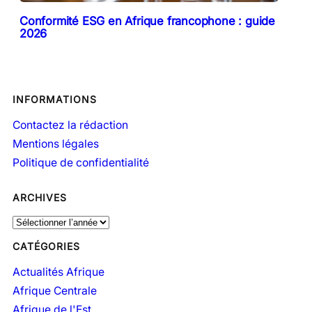
Conformité ESG en Afrique francophone : guide
2026
INFORMATIONS
Contactez la rédaction
Mentions légales
Politique de confidentialité
ARCHIVES
A
r
CATÉGORIES
c
h
Actualités Afrique
i
Afrique Centrale
v
Afrique de l'Est