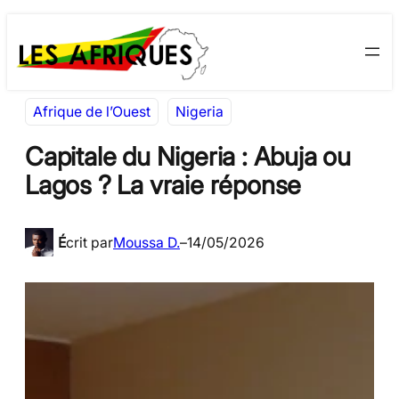
Aller
Skip
au
to
contenu
content
Afrique de l’Ouest
Nigeria
Capitale du Nigeria : Abuja ou
Lagos ? La vraie réponse
É
crit par
Moussa D.
–
14/05/2026