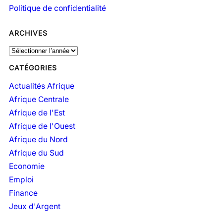
Politique de confidentialité
ARCHIVES
A
r
CATÉGORIES
c
h
Actualités Afrique
i
Afrique Centrale
v
Afrique de l'Est
e
Afrique de l'Ouest
s
Afrique du Nord
Afrique du Sud
Economie
Emploi
Finance
Jeux d'Argent