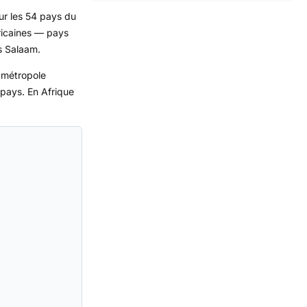
ur les 54 pays du
fricaines — pays
s Salaam.
e métropole
 pays. En Afrique