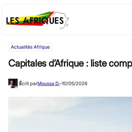
Aller
Skip
au
to
contenu
content
Actualités Afrique
Capitales d’Afrique : liste co
É
crit par
Moussa D.
–
10/05/2026