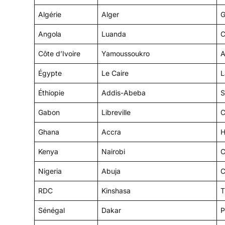
Algérie
Alger
G
Angola
Luanda
C
Côte d’Ivoire
Yamoussoukro
A
Égypte
Le Caire
L
Éthiopie
Addis-Abeba
S
Gabon
Libreville
C
Ghana
Accra
H
Kenya
Nairobi
C
Nigeria
Abuja
C
RDC
Kinshasa
T
Sénégal
Dakar
P