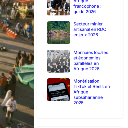
Afrique
francophone :
guide 2026
Secteur minier
artisanal en RDC :
enjeux 2026
Monnaies locales
et économies
parallèles en
Afrique 2026
Monétisation
TikTok et Reels en
Afrique
subsaharienne
2026