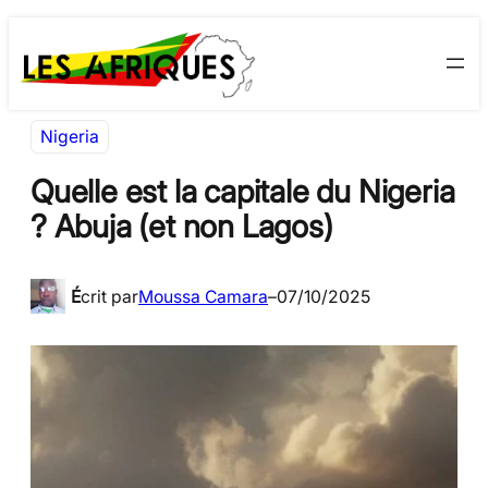
Aller
Skip
au
to
contenu
content
Nigeria
Quelle est la capitale du Nigeria
? Abuja (et non Lagos)
É
crit par
Moussa Camara
–
07/10/2025