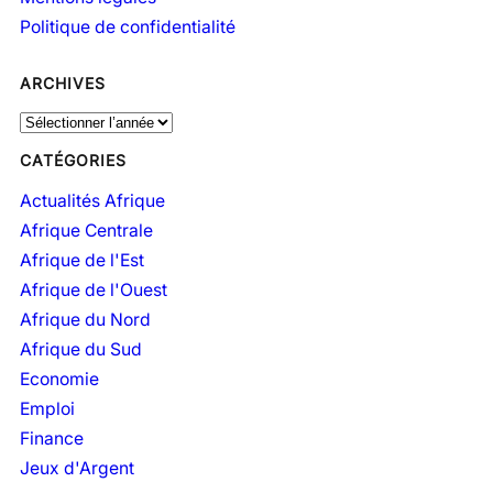
Politique de confidentialité
ARCHIVES
A
r
CATÉGORIES
c
h
Actualités Afrique
i
Afrique Centrale
v
Afrique de l'Est
e
Afrique de l'Ouest
s
Afrique du Nord
Afrique du Sud
Economie
Emploi
Finance
Jeux d'Argent