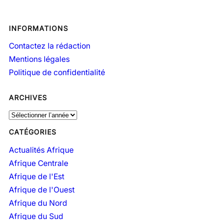
INFORMATIONS
Contactez la rédaction
Mentions légales
Politique de confidentialité
ARCHIVES
A
r
CATÉGORIES
c
h
Actualités Afrique
i
Afrique Centrale
v
Afrique de l'Est
e
Afrique de l'Ouest
s
Afrique du Nord
Afrique du Sud