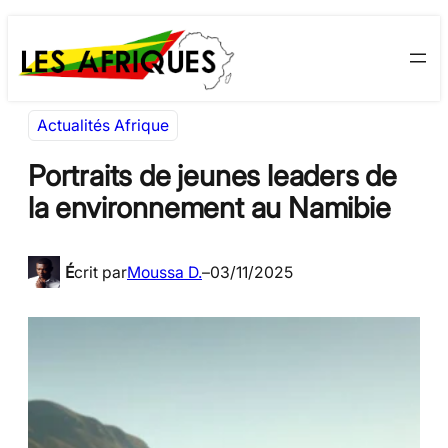
Aller
Skip
au
to
contenu
content
Actualités Afrique
Portraits de jeunes leaders de
la environnement au Namibie
É
crit par
Moussa D.
–
03/11/2025