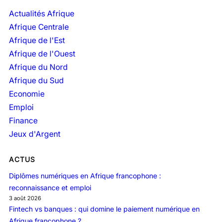
c
h
Actualités Afrique
i
Afrique Centrale
v
Afrique de l'Est
e
Afrique de l'Ouest
s
Afrique du Nord
Afrique du Sud
Economie
Emploi
Finance
Jeux d'Argent
ACTUS
Diplômes numériques en Afrique francophone :
reconnaissance et emploi
3 août 2026
Fintech vs banques : qui domine le paiement numérique en
Afrique francophone ?