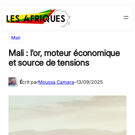
Aller
Skip
au
to
contenu
content
Mali
Mali : l’or, moteur économique
et source de tensions
É
crit par
Moussa Camara
–
13/09/2025