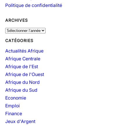
Politique de confidentialité
ARCHIVES
A
r
CATÉGORIES
c
h
Actualités Afrique
i
Afrique Centrale
v
Afrique de l'Est
e
Afrique de l'Ouest
s
Afrique du Nord
Afrique du Sud
Economie
Emploi
Finance
Jeux d'Argent