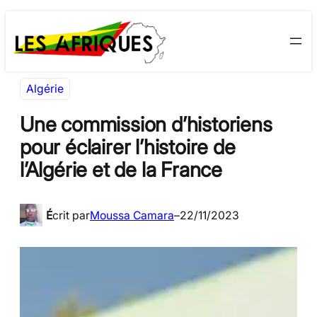
Aller
Skip
au
to
contenu
content
Algérie
Une commission d’historiens
pour éclairer l’histoire de
l’Algérie et de la France
É
crit par
Moussa Camara
–
22/11/2023