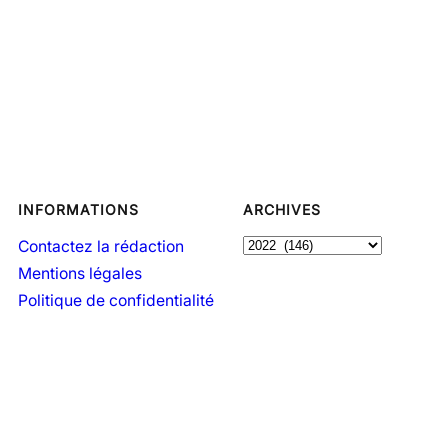
INFORMATIONS
ARCHIVES
A
Contactez la rédaction
r
Mentions légales
c
Politique de confidentialité
h
i
v
e
s