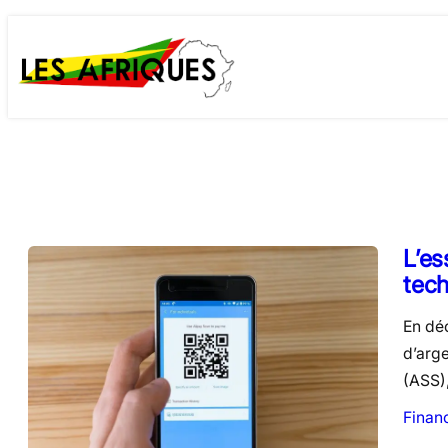
Skip
to
content
L’es
tech
En dé
d’arge
(ASS)
Finan