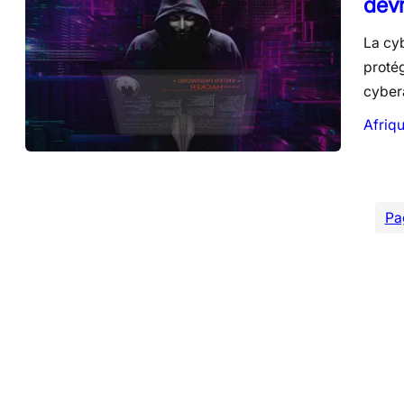
devr
La cyb
protég
cyber
Afriq
Pa