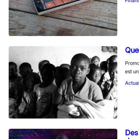
Finan
Quel
Promou
est un
Actual
Des 