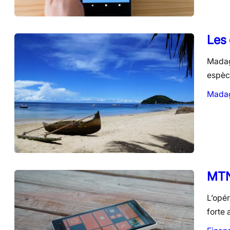
Les 
Madag
espèc
Mada
MTN 
L’opér
forte