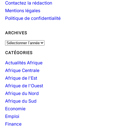
Contactez la rédaction
Mentions légales
Politique de confidentialité
ARCHIVES
A
r
CATÉGORIES
c
h
Actualités Afrique
i
Afrique Centrale
v
Afrique de l'Est
e
Afrique de l'Ouest
s
Afrique du Nord
Afrique du Sud
Economie
Emploi
Finance