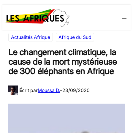
Aller
Skip
au
to
contenu
content
Actualités Afrique
Afrique du Sud
Le changement climatique, la
cause de la mort mystérieuse
de 300 éléphants en Afrique
É
crit par
Moussa D.
–
23/09/2020