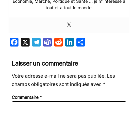
Economie, Marché, Politique et Santé … je m’intéresse à
tout et à tout le monde.
F
X
T
T
R
L
P
a
e
e
e
i
a
c
l
a
d
n
r
Laisser un commentaire
e
e
m
d
k
t
Votre adresse e-mail ne sera pas publiée.
Les
b
g
s
i
e
a
champs obligatoires sont indiqués avec
*
o
r
t
d
g
o
a
I
e
Commentaire
*
k
m
n
r