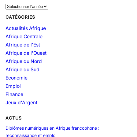
A
r
CATÉGORIES
c
h
Actualités Afrique
i
Afrique Centrale
v
Afrique de l'Est
e
Afrique de l'Ouest
s
Afrique du Nord
Afrique du Sud
Economie
Emploi
Finance
Jeux d'Argent
ACTUS
Diplômes numériques en Afrique francophone :
reconnaissance et emploi