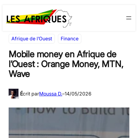
Aller
Skip
au
to
contenu
content
Afrique de l’Ouest
Finance
Mobile money en Afrique de
l’Ouest : Orange Money, MTN,
Wave
É
crit par
Moussa D.
–
14/05/2026