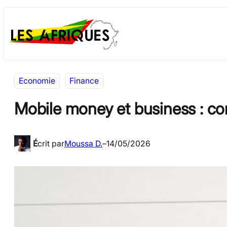
Aller
Skip
au
to
contenu
content
Economie
Finance
Mobile money et business : c
É
crit par
Moussa D.
–
14/05/2026