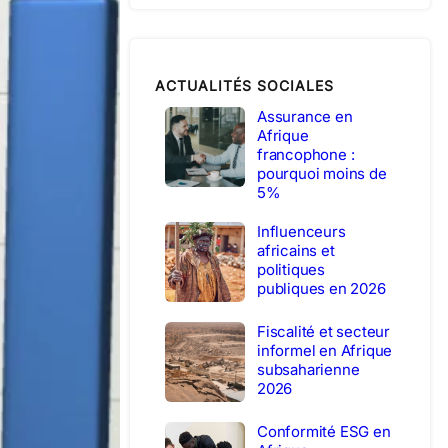
ACTUALITÉS SOCIALES
Assurance en
Afrique
francophone :
pourquoi moins de
5%
Influenceurs
africains et
politiques
publiques en 2026
Fiscalité et secteur
informel en Afrique
subsaharienne
2026
Conformité ESG en