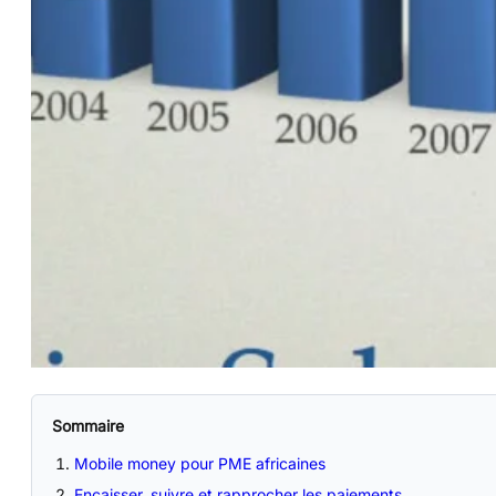
Sommaire
Mobile money pour PME africaines
Encaisser, suivre et rapprocher les paiements