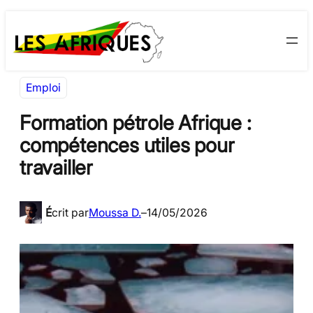
Aller
Skip
au
to
contenu
content
Emploi
Formation pétrole Afrique :
compétences utiles pour
travailler
É
crit par
Moussa D.
–
14/05/2026