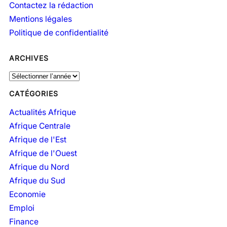
Contactez la rédaction
Mentions légales
Politique de confidentialité
ARCHIVES
A
r
CATÉGORIES
c
h
Actualités Afrique
i
Afrique Centrale
v
Afrique de l'Est
e
Afrique de l'Ouest
s
Afrique du Nord
Afrique du Sud
Economie
Emploi
Finance