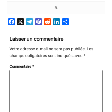
F
X
T
T
R
L
P
a
e
e
e
i
a
c
l
a
d
n
r
Laisser un commentaire
e
e
m
d
k
t
Votre adresse e-mail ne sera pas publiée.
Les
b
g
s
i
e
a
champs obligatoires sont indiqués avec
*
o
r
t
d
g
o
a
I
e
Commentaire
*
k
m
n
r