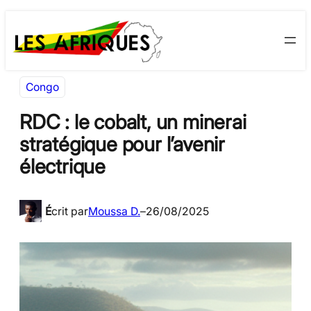
Aller
Skip
au
to
contenu
content
Congo
RDC : le cobalt, un minerai
stratégique pour l’avenir
électrique
É
crit par
Moussa D.
–
26/08/2025