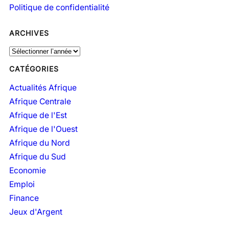
Politique de confidentialité
ARCHIVES
A
r
CATÉGORIES
c
h
Actualités Afrique
i
Afrique Centrale
v
Afrique de l'Est
e
Afrique de l'Ouest
s
Afrique du Nord
Afrique du Sud
Economie
Emploi
Finance
Jeux d'Argent