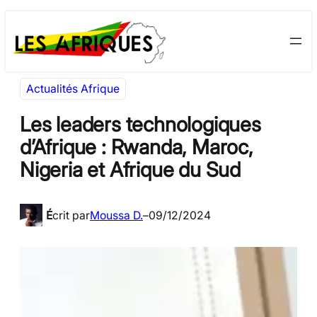
Aller
Skip
au
to
contenu
content
Actualités Afrique
Les leaders technologiques
d’Afrique : Rwanda, Maroc,
Nigeria et Afrique du Sud
É
crit par
Moussa D.
–
09/12/2024