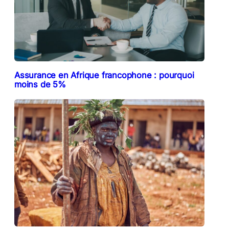
Assurance en Afrique francophone : pourquoi
moins de 5%