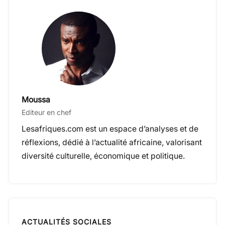
o
r
t
d
g
o
a
I
e
k
m
n
r
Moussa
Editeur en chef
Lesafriques.com est un espace d’analyses et de
réflexions, dédié à l’actualité africaine, valorisant
diversité culturelle, économique et politique.
ACTUALITÉS SOCIALES