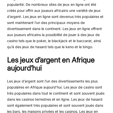
popularité. De nombreux sites de jeux en ligne ont été
créés pour offrir aux joueurs africains une variété de jeux
d’argent. Les jeux en ligne sont devenus très populaires et
sont maintenant l’un des principaux moyens de
divertissement dans le continent. Les jeux en ligne offrent
aux joueurs africains la possibilité de jouer à des jeux de
casino tels que le poker, le blackjack et le baccarat, ainsi
qu’à des jeux de hasard tels que le keno et le bingo.
Les jeux d’argent en Afrique
aujourd’hui
Les jeux d’argent sont l’un des divertissements les plus
populaires en Afrique aujourd’hui. Les jeux de casino sont
très populaires dans tout le continent et sont souvent joués
dans les casinos terrestres et en ligne. Les jeux de hasard
sont également très populaires et sont souvent joués dans
les bars, les maisons privées et les casinos. Les jeux en