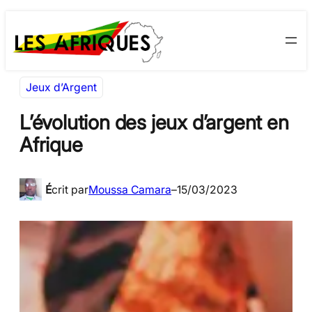
Aller
Skip
au
to
contenu
content
Jeux d’Argent
L’évolution des jeux d’argent en
Afrique
É
crit par
Moussa Camara
–
15/03/2023