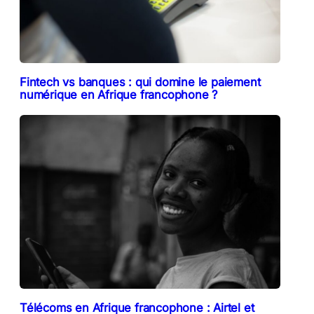
Fintech vs banques : qui domine le paiement
numérique en Afrique francophone ?
Télécoms en Afrique francophone : Airtel et