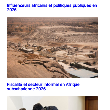
Influenceurs africains et politiques publiques en
2026
Fiscalité et secteur informel en Afrique
subsaharienne 2026