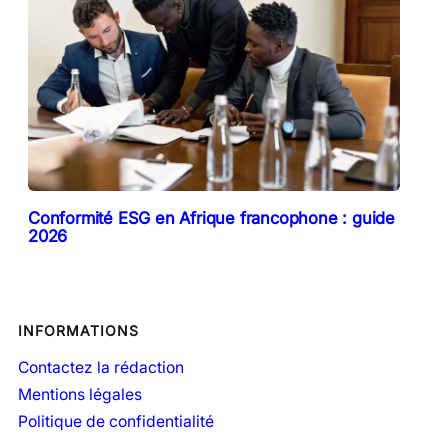
Conformité ESG en Afrique francophone : guide
2026
INFORMATIONS
Contactez la rédaction
Mentions légales
Politique de confidentialité