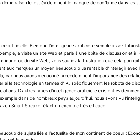
xième raison ici est évidemment le manque de confiance dans les sp
artificielle. Bien que l’intelligence artificielle semble assez futuris
exemple, a visité un site Web et parlé à une boîte de discussion et à l
érieur droit du site Web, vous sauriez la frustration que cela pourrai
emment aux marques un moyen beaucoup plus rentable d’interagir avec le
cela, car nous avons mentionné précédemment l’importance des relati
si la technologie en termes d’IA, spécifiquement les robots de dis
ations. D’autres types d’intelligence artificielle existent évidemmen
r exemple dans de nombreux pays aujourd’hui, nous avons vu l’intellige
mazon Smart Speaker étant un exemple très efficace.
beaucoup de sujets liés à l’actualité de mon continent de coeur : Eco
et à tout le monde.