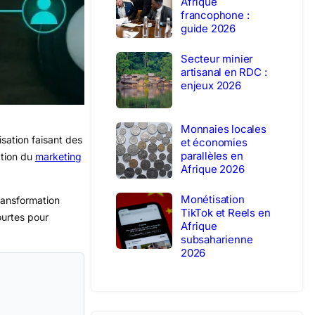
Afrique
francophone :
guide 2026
Secteur minier
artisanal en RDC :
enjeux 2026
Monnaies locales
sation faisant des
et économies
parallèles en
ction du
marketing
Afrique 2026
Monétisation
transformation
TikTok et Reels en
ourtes pour
Afrique
subsaharienne
2026