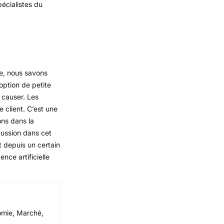
écialistes du
te, nous savons
’option de petite
t causer. Les
 client. C’est une
ons dans la
cussion dans cet
t depuis un certain
nce artificielle
nomie, Marché,