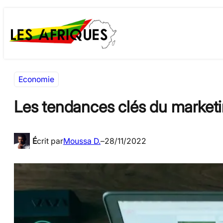
Aller
Skip
au
to
contenu
content
Economie
Les tendances clés du marketin
É
crit par
Moussa D.
–
28/11/2022