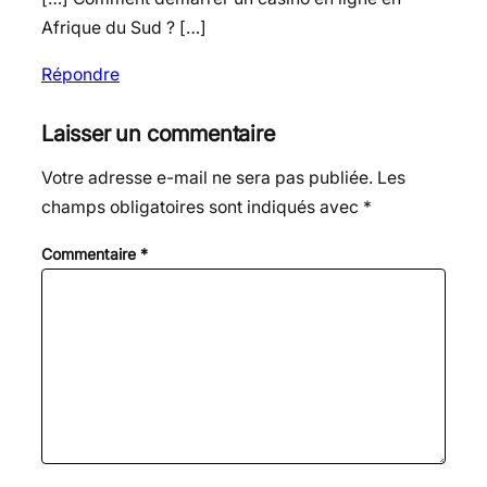
Afrique du Sud ? […]
Répondre
Laisser un commentaire
Votre adresse e-mail ne sera pas publiée.
Les
champs obligatoires sont indiqués avec
*
Commentaire
*