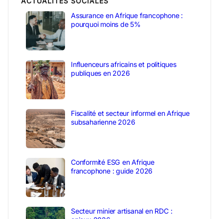
ACTUALITÉS SOCIALES
Assurance en Afrique francophone :
pourquoi moins de 5%
Influenceurs africains et politiques
publiques en 2026
Fiscalité et secteur informel en Afrique
subsaharienne 2026
Conformité ESG en Afrique
francophone : guide 2026
Secteur minier artisanal en RDC :