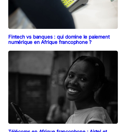
Fintech vs banques : qui domine le paiement
numérique en Afrique francophone ?
Télécoms en Afrique francophone : Airtel et