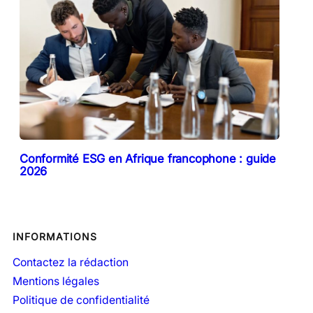
Conformité ESG en Afrique francophone : guide
2026
INFORMATIONS
Contactez la rédaction
Mentions légales
Politique de confidentialité