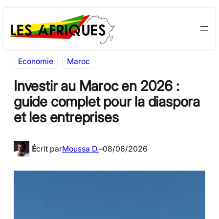
Aller
Skip
au
to
contenu
content
Economie
Maroc
Investir au Maroc en 2026 :
guide complet pour la diaspora
et les entreprises
É
crit par
Moussa D.
–
08/06/2026