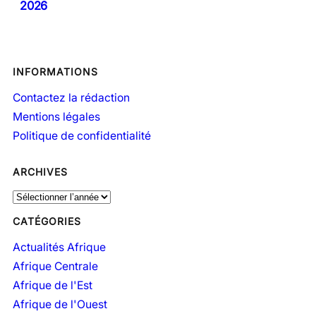
2026
INFORMATIONS
Contactez la rédaction
Mentions légales
Politique de confidentialité
ARCHIVES
A
r
CATÉGORIES
c
h
Actualités Afrique
i
Afrique Centrale
v
Afrique de l'Est
e
Afrique de l'Ouest
s