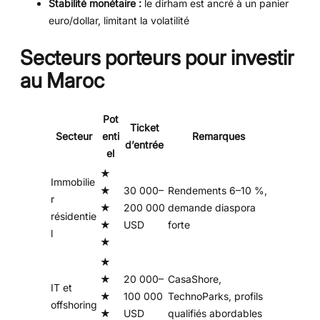
Stabilité monétaire :
le dirham est ancré à un panier
euro/dollar, limitant la volatilité
Secteurs porteurs pour investir
au Maroc
Pot
Ticket
Secteur
enti
Remarques
d’entrée
el
★
Immobilie
★
30 000–
Rendements 6–10 %,
r
★
200 000
demande diaspora
résidentie
★
USD
forte
l
★
★
★
20 000–
CasaShore,
IT et
★
100 000
TechnoParks, profils
offshoring
★
USD
qualifiés abordables