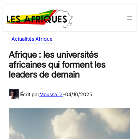
Aller
Skip
au
to
contenu
content
Actualités Afrique
Afrique : les universités
africaines qui forment les
leaders de demain
É
crit par
Moussa D.
–
04/10/2025