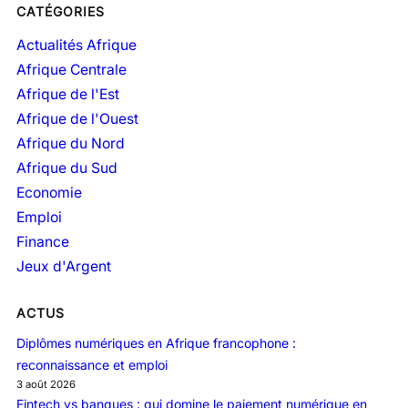
CATÉGORIES
c
h
Actualités Afrique
i
Afrique Centrale
v
Afrique de l'Est
e
Afrique de l'Ouest
s
Afrique du Nord
Afrique du Sud
Economie
Emploi
Finance
Jeux d'Argent
ACTUS
Diplômes numériques en Afrique francophone :
reconnaissance et emploi
3 août 2026
Fintech vs banques : qui domine le paiement numérique en