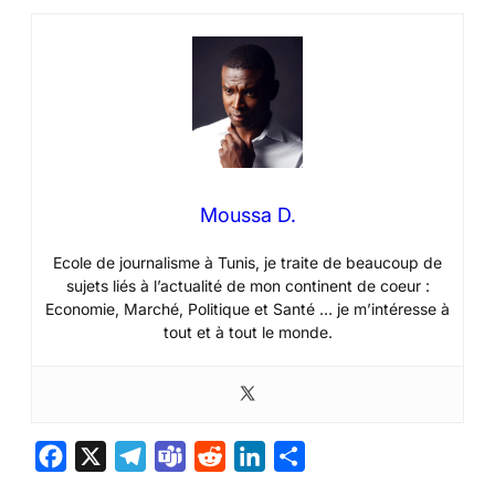
Moussa D.
Ecole de journalisme à Tunis, je traite de beaucoup de
sujets liés à l’actualité de mon continent de coeur :
Economie, Marché, Politique et Santé … je m’intéresse à
tout et à tout le monde.
F
X
T
T
R
L
P
a
e
e
e
i
a