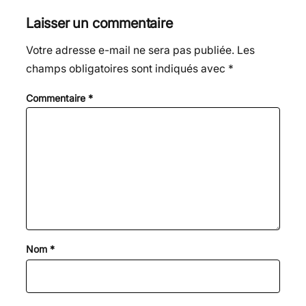
c
l
a
d
n
r
Laisser un commentaire
e
e
m
d
k
t
Votre adresse e-mail ne sera pas publiée.
Les
b
g
s
i
e
a
champs obligatoires sont indiqués avec
*
o
r
t
d
g
o
a
I
e
Commentaire
*
k
m
n
r
Nom
*