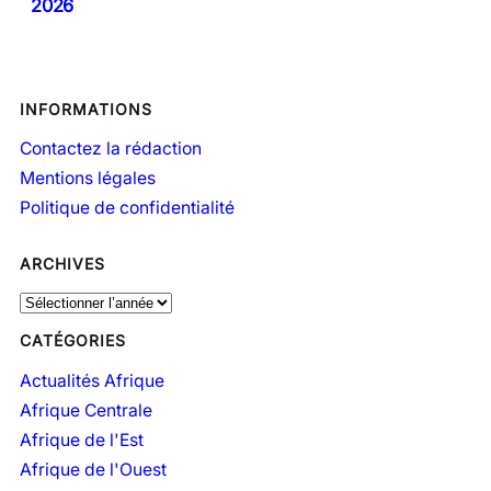
2026
INFORMATIONS
Contactez la rédaction
Mentions légales
Politique de confidentialité
ARCHIVES
A
r
CATÉGORIES
c
h
Actualités Afrique
i
Afrique Centrale
v
Afrique de l'Est
e
Afrique de l'Ouest
s