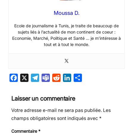
Moussa D.
Ecole de journalisme à Tunis, je traite de beaucoup de
sujets liés à l’actualité de mon continent de coeur :
Economie, Marché, Politique et Santé … je m’intéresse à
tout et à tout le monde.
F
X
T
T
R
L
P
a
e
e
e
i
a
c
l
a
d
n
r
Laisser un commentaire
e
e
m
d
k
t
Votre adresse e-mail ne sera pas publiée.
Les
b
g
s
i
e
a
champs obligatoires sont indiqués avec
*
o
r
t
d
g
o
a
I
e
Commentaire
*