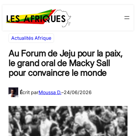
Aller
Skip
au
to
contenu
content
Actualités Afrique
Au Forum de Jeju pour la paix,
le grand oral de Macky Sall
pour convaincre le monde
É
crit par
Moussa D.
–
24/06/2026