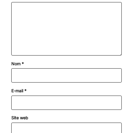
k
m
n
r
Nom
*
E-mail
*
Site web