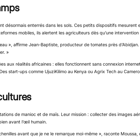
amps
nt désormais enterrés dans les sols. Ces petits dispositifs mesurent 
teformes mobiles, ils alertent les agriculteurs dès qu’une intervention
au », affirme Jean-Baptiste, producteur de tomates près d’Abidjan. «
er. »
 aux réalités africaines : elles fonctionnent sans connexion interne
s. Des start-ups comme UjuziKilimo au Kenya ou Agrix Tech au Camero
cultures
antations de manioc et de maïs. Leur mission : collecter des images aé
bien avant l’œil humain.
enilles avant que je ne le remarque moi-même », raconte Moussa, c