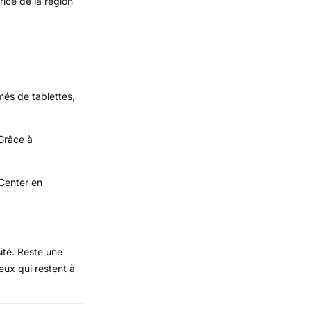
rice de la région
més de tablettes,
 Grâce à
 Center en
sité. Reste une
eux qui restent à