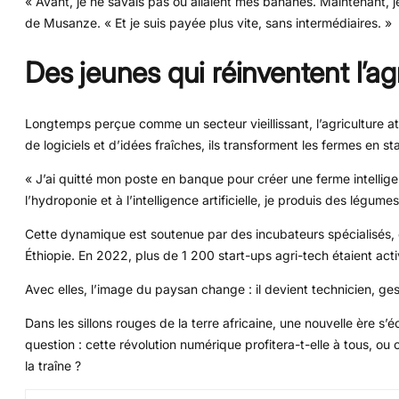
« Avant, je ne savais pas où allaient mes bananes. Maintenant, je
de Musanze. « Et je suis payée plus vite, sans intermédiaires. »
Des jeunes qui réinventent l’ag
Longtemps perçue comme un secteur vieillissant, l’agriculture at
de logiciels et d’idées fraîches, ils transforment les fermes en st
« J’ai quitté mon poste en banque pour créer une ferme intelli
l’hydroponie et à l’intelligence artificielle, je produis des légume
Cette dynamique est soutenue par des incubateurs spécialisés, 
Éthiopie. En 2022, plus de 1 200 start-ups agri-tech étaient activ
Avec elles, l’image du paysan change : il devient technicien, gesti
Dans les sillons rouges de la terre africaine, une nouvelle ère s’é
question : cette révolution numérique profitera-t-elle à tous, o
la traîne ?