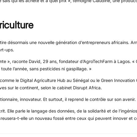
 sais qui les achète et à quel prix », témoigne Claudine, une product
riculture
tire désormais une nouvelle génération d’entrepreneurs africains. Ar
art-ups.
gente », raconte David, 29 ans, fondateur d’AgroTechFarm à Lagos. «
s toute l’année, sans pesticides ni gaspillage. »
comme le Digital Agriculture Hub au Sénégal ou le Green Innovation
es sur le continent, selon le cabinet Disrupt Africa.
onnaire, innovateur. Et surtout, il reprend le contrôle sur son avenir.
crit. Elle parle le langage des données, de la solidarité et de l’ingénio
u creusera-t-elle un nouveau fossé entre ceux qui peuvent innover et c