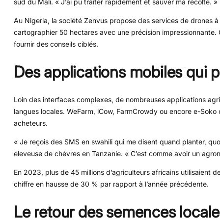
sud du Mali. « J’ai pu traiter rapidement et sauver ma récolte. »
Au Nigeria, la société Zenvus propose des services de drones à
cartographier 50 hectares avec une précision impressionnante. Ce
fournir des conseils ciblés.
Des applications mobiles qui p
Loin des interfaces complexes, de nombreuses applications agrico
langues locales. WeFarm, iCow, FarmCrowdy ou encore e-Soko off
acheteurs.
« Je reçois des SMS en swahili qui me disent quand planter, quo
éleveuse de chèvres en Tanzanie. « C’est comme avoir un agr
En 2023, plus de 45 millions d’agriculteurs africains utilisaient
chiffre en hausse de 30 % par rapport à l’année précédente.
Le retour des semences locale