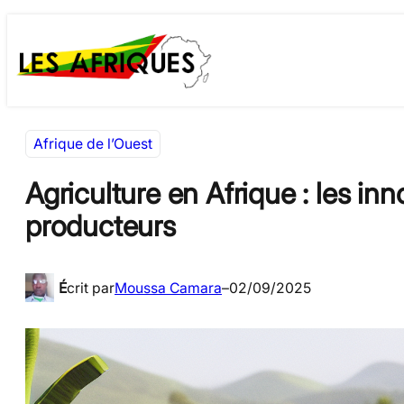
Aller
Skip
au
to
contenu
content
Afrique de l’Ouest
Agriculture en Afrique : les in
producteurs
É
crit par
Moussa Camara
–
02/09/2025